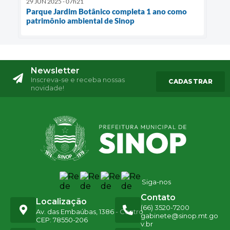
29 JUN 2025 - 07h21
Parque Jardim Botânico completa 1 ano como
patrimônio ambiental de Sinop
Newsletter
Inscreva-se e receba nossas
CADASTRAR
novidade!
Siga-nos
Contato
Localização
(66) 3520-7200
Av. das Embaúbas, 1386 - Centro
gabinete@sinop.mt.go
CEP: 78550-206
v.br