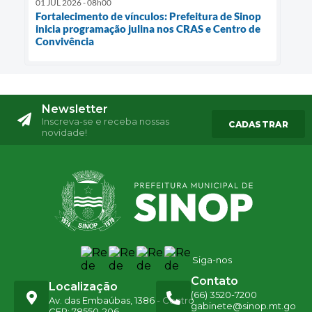
01 JUL 2026 - 08h00
Fortalecimento de vínculos: Prefeitura de Sinop
inicia programação julina nos CRAS e Centro de
Convivência
Newsletter
Inscreva-se e receba nossas
CADASTRAR
novidade!
Siga-nos
Contato
Localização
(66) 3520-7200
Av. das Embaúbas, 1386 - Centro
gabinete@sinop.mt.go
CEP: 78550-206