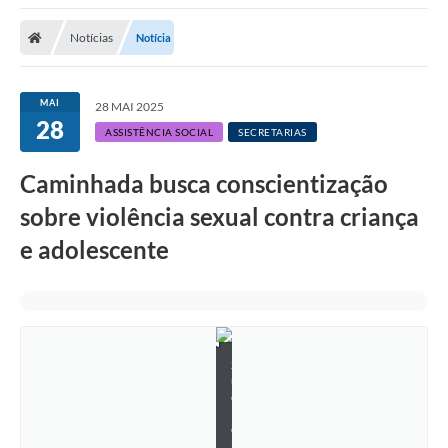
Notícias
Notícia
MAI
28 MAI 2025
28
ASSISTÊNCIA SOCIAL
SECRETARIAS
Caminhada busca conscientização
sobre violência sexual contra criança
e adolescente
S
u
e
l
e
n