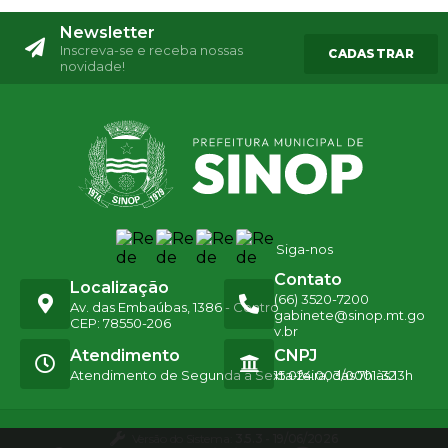
Newsletter
Inscreva-se e receba nossas
CADASTRAR
novidade!
Siga-nos
Contato
Localização
(66) 3520-7200
Av. das Embaúbas, 1386 - Centro
gabinete@sinop.mt.go
CEP: 78550-206
v.br
Atendimento
CNPJ
Atendimento de Segunda a Sexta-feira, das 7h às 13h
15.024.003/0001-32
Versão do Sistema:
3.5.3 - 19/06/2026