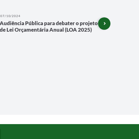
07/10/2024
12/12/202
Audiência Pública para debater o projeto
30 anos
de Lei Orçamentária Anual (LOA 2025)
Reabilit
Há exatame
reabilitaç
foram muit
chamado Ce
Auditiva (C
dedicação 
multidisci
fonoaudiólo
fisioterape
terapeuta..