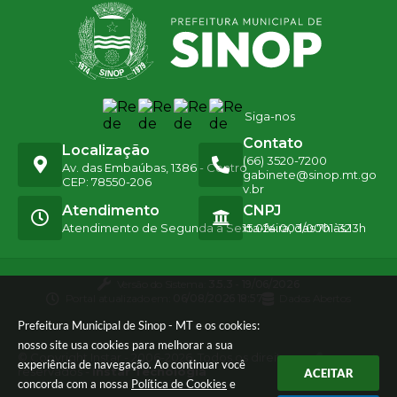
Siga-nos
Contato
Localização
(66) 3520-7200
Av. das Embaúbas, 1386 - Centro
gabinete@sinop.mt.go
CEP: 78550-206
v.br
Atendimento
CNPJ
Atendimento de Segunda a Sexta-feira, das 7h às 13h
15.024.003/0001-32
Versão do Sistema:
3.5.3 - 19/06/2026
Portal atualizado em:
06/08/2026 18:57
Dados Abertos
Prefeitura Municipal de Sinop - MT e os cookies:
nosso site usa cookies para melhorar a sua
© Copyright Instar - 2006-2026. Todos os direitos
experiência de navegação. Ao continuar você
reservados -
Instar Tecnologia
ACEITAR
concorda com a nossa
Política de Cookies
e