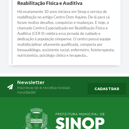
Reabilitação Física e Auditiva
Há exatamente 30 anos iniciava em Sinop o serviço de
reabilitação no antigo Centro Dom Aquino. De lá para cá
foram muitos desafios, conquistas e mudanças. E hoje, o
chamado Centro Especializado em Reabilitação Física e
Auditiva (CER II) celebra essa jornada de cuidado e
dedicação à população sinopense. O centro possui equipe
multidisciplinar altamente qualificada, composta por
fonoaudiólogo, assistente social, enfermeiro, fisioterapeuta,
nutricionista, psicólogo clínico e terapeuta...
Newsletter
Inscreva-se e receba nossas
CADASTRAR
novidade!