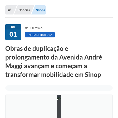
Notícias
Notícia
JUL
01 JUL 2026
01
INFRAESTRUTURA
Obras de duplicação e
prolongamento da Avenida André
Maggi avançam e começam a
transformar mobilidade em Sinop
F
o
t
o
s
:
A