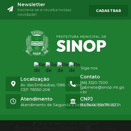
Newsletter
Inscreva-se e receba nossas
CADASTRAR
novidade!
Siga-nos
Contato
Localização
(66) 3520-7200
Av. das Embaúbas, 1386 - Centro
gabinete@sinop.mt.go
CEP: 78550-206
v.br
Atendimento
CNPJ
Atendimento de Segunda a Sexta-feira, das 7h às 13h
15.024.003/0001-32
Versão do Sistema:
3.5.3 - 19/06/2026
Portal atualizado em:
07/08/2026 14:55
Dados Abertos