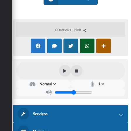
COMPARTILHAR
Serviços