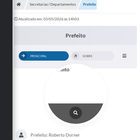
Secretarias / Departamentos
Prefeito
Atualizado em: 05/05/2026 às 14h03
Prefeito
PRINCIPAL
SOBRE
Prefeito: Roberto Dorner