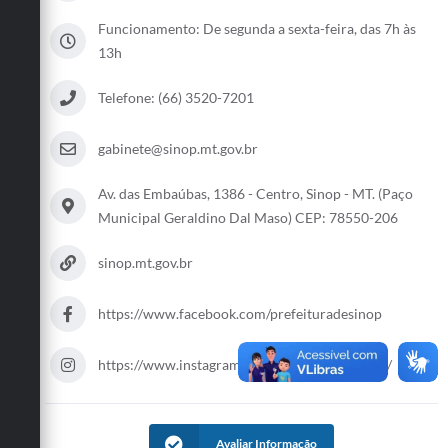
Funcionamento: De segunda a sexta-feira, das 7h às
13h
Telefone: (66) 3520-7201
gabinete@sinop.mt.gov.br
Av. das Embaúbas, 1386 - Centro, Sinop - MT. (Paço
Municipal Geraldino Dal Maso) CEP: 78550-206
sinop.mt.gov.br
https://www.facebook.com/prefeituradesinop
https://www.instagram.com/prefeituradesinop/
Avaliar Informação