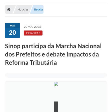
Notícias
Notícia
MAI
20 MAI 2026
20
FINANÇAS
Sinop participa da Marcha Nacional
dos Prefeitos e debate impactos da
Reforma Tributária
A
s