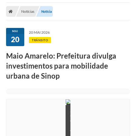
Notícias
Notícia
MAI
20 MAI 2026
20
TRÂNSITO
Maio Amarelo: Prefeitura divulga
investimentos para mobilidade
urbana de Sinop
S
u
e
l
e
n