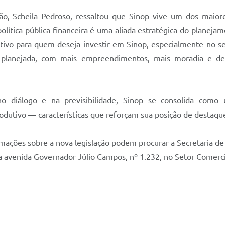
o, Scheila Pedroso, ressaltou que Sinop vive um dos maior
política pública financeira é uma aliada estratégica do plane
tivo para quem deseja investir em Sinop, especialmente no set
planejada, com mais empreendimentos, mais moradia e des
 no diálogo e na previsibilidade, Sinop se consolida como
rodutivo — características que reforçam sua posição de destaque
rmações sobre a nova legislação podem procurar a Secretaria d
a avenida Governador Júlio Campos, nº 1.232, no Setor Comerci