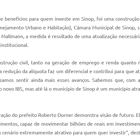
benefícios para quem investe em Sinop, foi uma construção a
ejamento Urbano e Habitação), Câmara Municipal de Sinop, seto
ete Mallmann, a medida é resultado de uma atualização necessári
nstitucional.
strução civil, tanto na geração de emprego e renda quanto na
 a redução da alíquota faz um diferencial e contribui para que 
samos sentir ainda mais esses avanços. Sabemos que, com a
do novo IBS, mas até lá o município de Sinop é um município atr
tração do prefeito Roberto Dorner demonstra visão de futuro. El
entos, capaz de movimentar bilhões de reais em investiment
 cenário extremamente atrativo para quem quer investir”, des