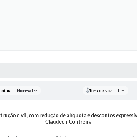
 MÍDIAS
RECEBA NOTÍCIAS
eitura:
Tom de voz:
trução civil, com redução de alíquota e descontos expressi
Claudecir Contreira