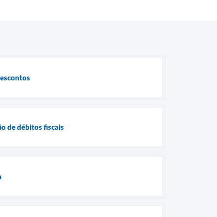
descontos
o de débitos fiscais
a