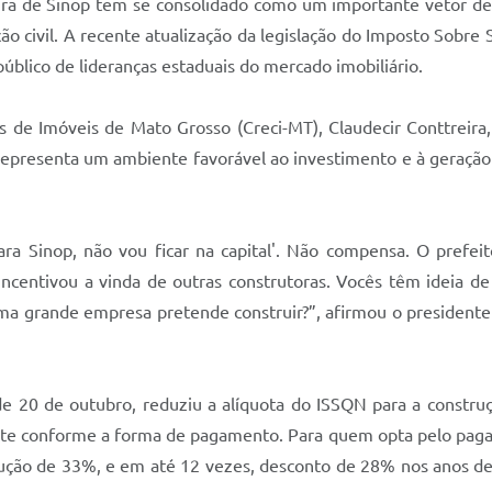
eitura de Sinop tem se consolidado como um importante vetor d
ão civil. A recente atualização da legislação do Imposto Sobr
blico de lideranças estaduais do mercado imobiliário.
 de Imóveis de Mato Grosso (Creci-MT), Claudecir Conttreira,
 representa um ambiente favorável ao investimento e à geraçã
ara Sinop, não vou ficar na capital'. Não compensa. O prefei
ncentivou a vinda de outras construtoras. Vocês têm ideia de 
ma grande empresa pretende construir?”, afirmou o presidente d
 20 de outubro, reduziu a alíquota do ISSQN para a construçã
inte conforme a forma de pagamento. Para quem opta pelo pag
ução de 33%, e em até 12 vezes, desconto de 28% nos anos de