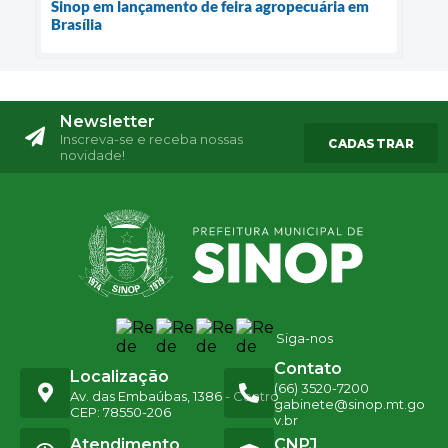
Sinop em lançamento de feira agropecuária em
Brasília
Newsletter
Inscreva-se e receba nossas
CADASTRAR
novidade!
Siga-nos
Contato
Localização
(66) 3520-7200
Av. das Embaúbas, 1386 - Centro
gabinete@sinop.mt.go
CEP: 78550-206
v.br
Atendimento
CNPJ