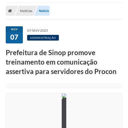
Notícias
Notícia
NOV
07 NOV 2025
07
ADMINISTRAÇÃO
Prefeitura de Sinop promove
treinamento em comunicação
assertiva para servidores do Procon
S
u
e
l
e
n