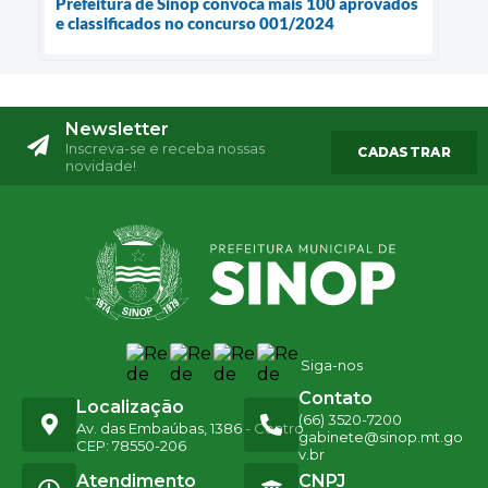
Prefeitura de Sinop convoca mais 100 aprovados
e classificados no concurso 001/2024
Newsletter
Inscreva-se e receba nossas
CADASTRAR
novidade!
Siga-nos
Contato
Localização
(66) 3520-7200
Av. das Embaúbas, 1386 - Centro
gabinete@sinop.mt.go
CEP: 78550-206
v.br
Atendimento
CNPJ