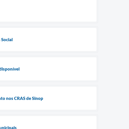
 Social
 disponível
nto nos CRAS de Sinop
unicipais