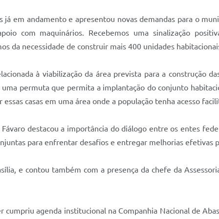
ios já em andamento e apresentou novas demandas para o muni
poio com maquinários. Recebemos uma sinalização positi
s da necessidade de construir mais 400 unidades habitacionais
elacionada à viabilização da área prevista para a construção 
zar uma permuta que permita a implantação do conjunto habitac
r essas casas em uma área onde a população tenha acesso facili
s Fávaro destacou a importância do diálogo entre os entes fede
juntas para enfrentar desafios e entregar melhorias efetivas p
asília, e contou também com a presença da chefe da Assessoria 
ner cumpriu agenda institucional na Companhia Nacional de Aba