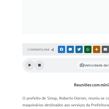
COMPARTILHAR
FACEBOOK
MESSENGER
TWITTER
WHATSAPP
OUTRAS
Velocidade de l
Reuniões com minis
O prefeito de Sinop, Roberto Dorner, reuniu-se co
maquinários destinados aos serviços da Prefeitur