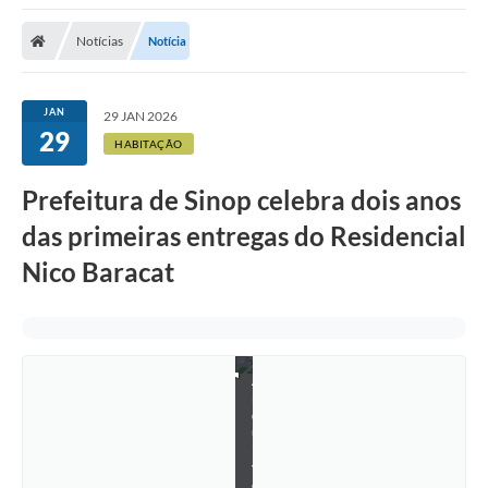
Notícias
Notícia
JAN
29 JAN 2026
29
HABITAÇÃO
Prefeitura de Sinop celebra dois anos
das primeiras entregas do Residencial
Nico Baracat
A
r
q
u
i
v
o