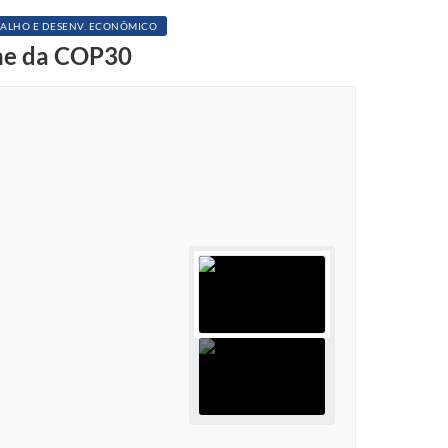
ALHO E DESENV. ECONÔMICO
ine da COP30