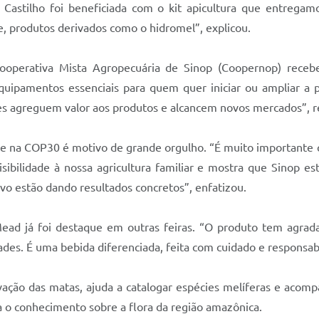
a Castilho foi beneficiada com o kit apicultura que entrega
, produtos derivados como o hidromel”, explicou.
ooperativa Mista Agropecuária de Sinop (Coopernop) receb
quipamentos essenciais para quem quer iniciar ou ampliar a p
es agreguem valor aos produtos e alcancem novos mercados”, r
nse na COP30 é motivo de grande orgulho. “É muito importante
isibilidade à nossa agricultura familiar e mostra que Sinop es
vo estão dando resultados concretos”, enfatizou.
Mead já foi destaque em outras feiras. “O produto tem agrada
ades. É uma bebida diferenciada, feita com cuidado e responsabi
rvação das matas, ajuda a catalogar espécies melíferas e aco
ia o conhecimento sobre a flora da região amazônica.