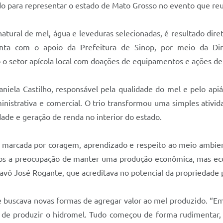
do para representar o estado de Mato Grosso no evento que reu
natural de mel, água e leveduras selecionadas, é resultado diret
onta com o apoio da Prefeitura de Sinop, por meio da Dire
setor apícola local com doações de equipamentos e ações de 
niela Castilho, responsável pela qualidade do mel e pelo apiár
ministrativa e comercial. O trio transformou uma simples ativ
de e geração de renda no interior do estado.
ia é marcada por coragem, aprendizado e respeito ao meio ambie
mos a preocupação de manter uma produção econômica, mas e
 avô José Rogante, que acreditava no potencial da propriedade p
ue buscava novas formas de agregar valor ao mel produzido. “Em
eia de produzir o hidromel. Tudo começou de forma rudimentar,