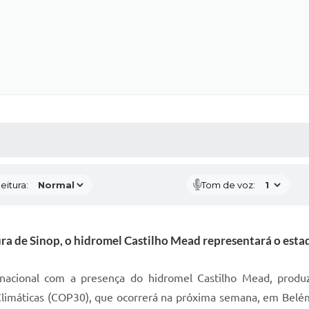
 MÍDIAS
RECEBA NOTÍCIAS
eitura:
Tom de voz:
ra de Sinop, o hidromel Castilho Mead representará o esta
rnacional com a presença do hidromel Castilho Mead, produz
imáticas (COP30), que ocorrerá na próxima semana, em Belém 