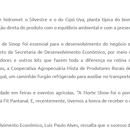
de hidromel: o Silvestre e o do Cipó Uva, planta típica do b
ação direta do produto com o equilíbrio ambiental e com a pres
a de Sinop foi essencial para o desenvolvimento do negócio 
reto da Secretaria de Desenvolvimento Econômico, por meio d
dores e outros kits que fazem toda a diferença na rotina 
s, a Cooperativa Agropecuária Mista de Produtores Rurais de 
ipal, um caminhão furgão refrigerado para auxiliar no transpor
dade em feiras e eventos agrícolas. “A Norte Show foi o pont
 Fit Pantanal. E, recentemente, tivemos a honra de receber o 
lvimento Econômico, Luis Paulo Alves, ressalta que o sucesso 