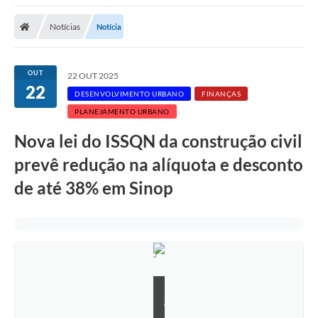
Notícias
Notícia
OUT
22 OUT 2025
22
DESENVOLVIMENTO URBANO
FINANÇAS
PLANEJAMENTO URBANO
Nova lei do ISSQN da construção civil
prevê redução na alíquota e desconto
de até 38% em Sinop
R
o
n