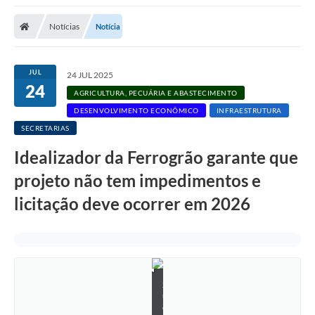
Notícias
Notícia
JUL
24 JUL 2025
24
AGRICULTURA, PECUÁRIA E ABASTECIMENTO
DESENVOLVIMENTO ECONÔMICO
INFRAESTRUTURA
SECRETARIAS
Idealizador da Ferrogrão garante que
projeto não tem impedimentos e
licitação deve ocorrer em 2026
S
u
e