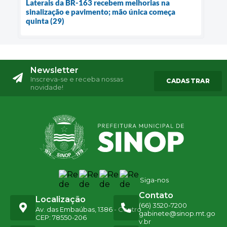
Laterais da BR-163 recebem melhorias na
sinalização e pavimento; mão única começa
quinta (29)
Newsletter
Inscreva-se e receba nossas
CADASTRAR
novidade!
Siga-nos
Contato
Localização
(66) 3520-7200
Av. das Embaúbas, 1386 - Centro
gabinete@sinop.mt.go
CEP: 78550-206
v.br