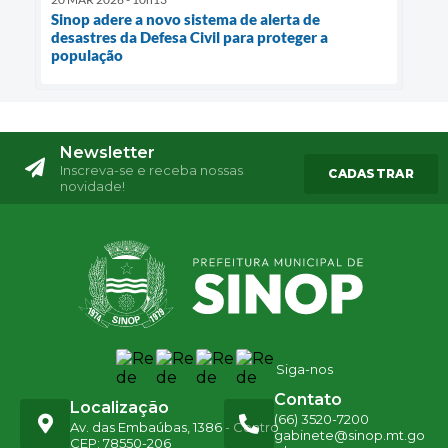
Sinop adere a novo sistema de alerta de
desastres da Defesa Civil para proteger a
população
Newsletter
Inscreva-se e receba nossas
CADASTRAR
novidade!
Siga-nos
Contato
Localização
(66) 3520-7200
Av. das Embaúbas, 1386 - Centro
gabinete@sinop.mt.go
CEP: 78550-206