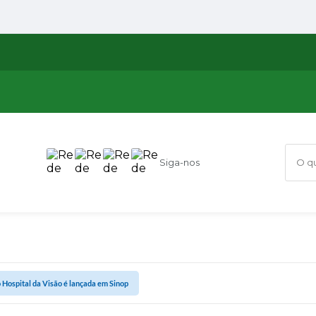
Siga-nos
O que
 Hospital da Visão é lançada em Sinop