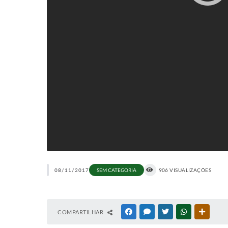
08/11/2017
SEM CATEGORIA
906 VISUALIZAÇÕES
COMPARTILHAR
FACEBOOK
MESSENGER
TWITTER
WHATSAPP
OUTRAS