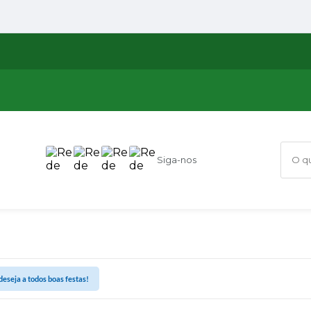
Siga-nos
O que
deseja a todos boas festas!