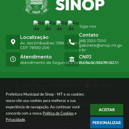
Siga-nos
Contato
Localização
(66) 3520-7200
Av. das Embaúbas, 1386 - Centro
gabinete@sinop.mt.go
CEP: 78550-206
v.br
Atendimento
CNPJ
Atendimento de Segunda a Sexta-feira, das 7h às 13h
15.024.003/0001-32
Versão do Sistema:
3.5.3 - 19/06/2026
Portal atualizado em:
07/08/2026 14:55
Dados Abertos
Prefeitura Municipal de Sinop - MT e os cookies:
nosso site usa cookies para melhorar a sua
© Copyright Instar - 2006-2026. Todos os direitos
experiência de navegação. Ao continuar você
reservados -
Instar Tecnologia
ACEITAR
concorda com a nossa
Política de Cookies
e
Privacidade
.
PERSONALIZAR