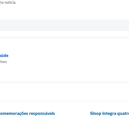
ta notícia.
Saúde
alves
a comemorações responsáveis
Sinop integra quatro