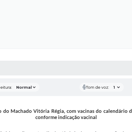
 MÍDIAS
RECEBA NOTÍCIAS
eitura:
Tom de voz:
o do Machado Vitória Régia, com vacinas do calendário do
conforme indicação vacinal