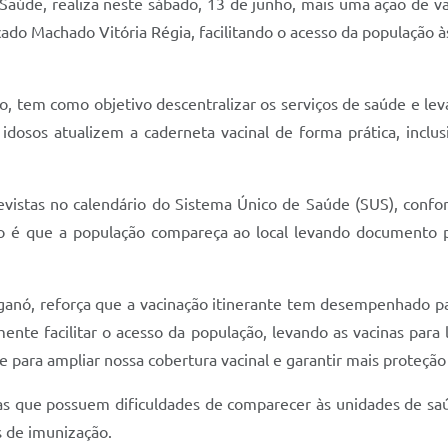
 Saúde, realiza neste sábado, 13 de junho, mais uma ação de v
do Machado Vitória Régia, facilitando o acesso da população às
, tem como objetivo descentralizar os serviços de saúde e leva
 idosos atualizem a caderneta vacinal de forma prática, inclu
evistas no calendário do Sistema Único de Saúde (SUS), confor
ão é que a população compareça ao local levando documento pe
ganó, reforça que a vacinação itinerante tem desempenhado p
nte facilitar o acesso da população, levando as vacinas para l
 para ampliar nossa cobertura vacinal e garantir mais proteçã
s que possuem dificuldades de comparecer às unidades de saú
s de imunização.