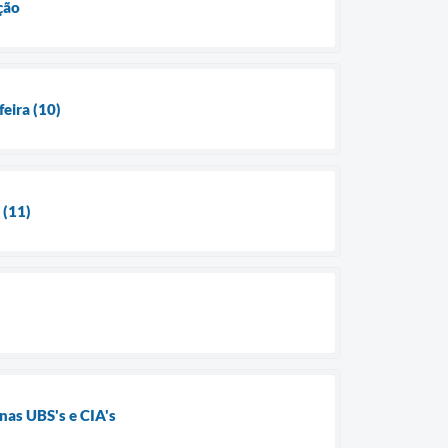
ção
feira (10)
 (11)
nas UBS's e CIA's