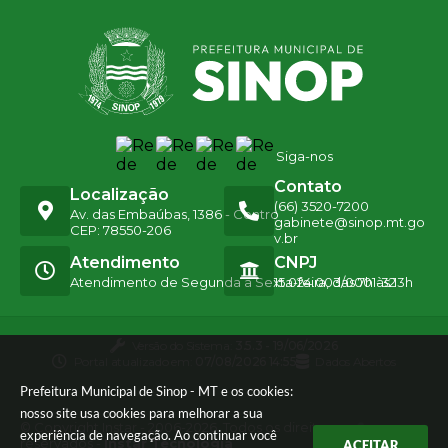
Siga-nos
Contato
Localização
(66) 3520-7200
Av. das Embaúbas, 1386 - Centro
gabinete@sinop.mt.go
CEP: 78550-206
v.br
Atendimento
CNPJ
Atendimento de Segunda a Sexta-feira, das 7h às 13h
15.024.003/0001-32
Versão do Sistema:
3.5.3 - 19/06/2026
Portal atualizado em:
07/08/2026 14:55
Dados Abertos
Prefeitura Municipal de Sinop - MT e os cookies:
nosso site usa cookies para melhorar a sua
© Copyright Instar - 2006-2026. Todos os direitos
experiência de navegação. Ao continuar você
reservados -
Instar Tecnologia
ACEITAR