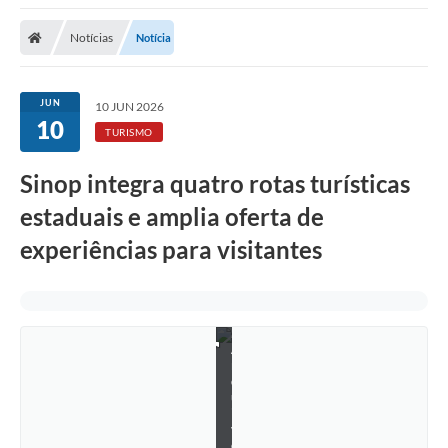
Notícias
Notícia
JUN
10 JUN 2026
10
TURISMO
Sinop integra quatro rotas turísticas
estaduais e amplia oferta de
experiências para visitantes
F
o
t
o
:
A
r
q
u
i
v
o