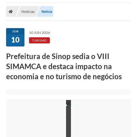
Notícias
Notícia
JUN
10 JUN 2026
10
TURISMO
Prefeitura de Sinop sedia o VIII
SIMAMCA e destaca impacto na
economia e no turismo de negócios
A
r
q
u
i
v
o