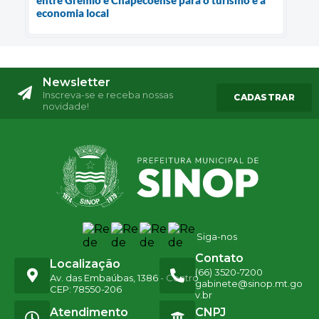
economia local
Newsletter
Inscreva-se e receba nossas
CADASTRAR
novidade!
Siga-nos
Contato
Localização
(66) 3520-7200
Av. das Embaúbas, 1386 - Centro
gabinete@sinop.mt.go
CEP: 78550-206
v.br
Atendimento
CNPJ