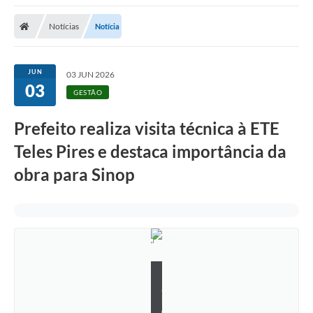
Notícias
Notícia
JUN
03 JUN 2026
03
GESTÃO
Prefeito realiza visita técnica à ETE
Teles Pires e destaca importância da
obra para Sinop
K
a
r
o