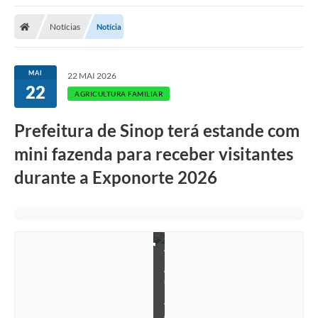
Notícias
Notícia
MAI
22 MAI 2026
22
AGRICULTURA FAMILIAR
Prefeitura de Sinop terá estande com
mini fazenda para receber visitantes
durante a Exponorte 2026
A
r
q
u
i
v
o