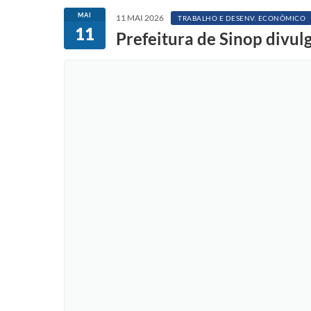
MAI
11 MAI 2026
TRABALHO E DESENV. ECONÔMICO
11
Prefeitura de Sinop divul