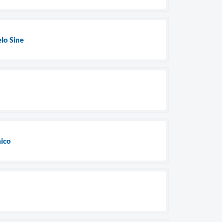
lo Sine
mico