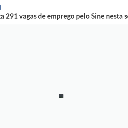
ga 291 vagas de emprego pelo Sine nesta s
D
i
v
u
l
g
a
ç
ã
o