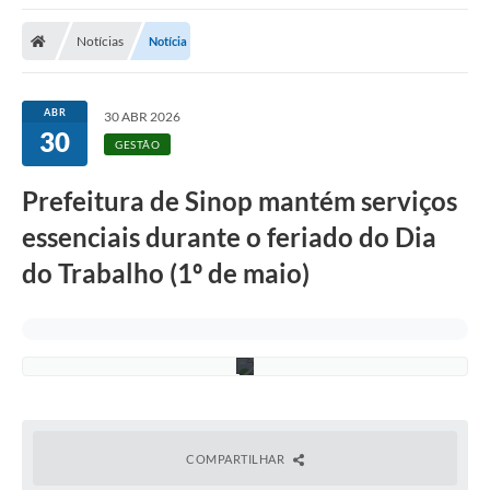
Notícias
Notícia
A
ABR
30 ABR 2026
r
30
q
GESTÃO
u
i
v
Prefeitura de Sinop mantém serviços
o
/
essenciais durante o feriado do Dia
A
s
do Trabalho (1º de maio)
s
e
c
o
m
COMPARTILHAR