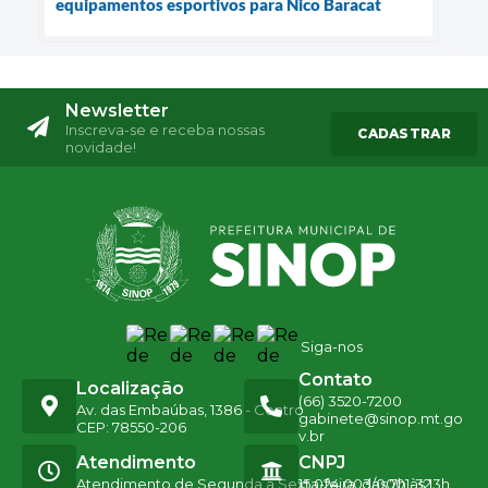
equipamentos esportivos para Nico Baracat
Newsletter
Inscreva-se e receba nossas
CADASTRAR
novidade!
Siga-nos
Contato
Localização
(66) 3520-7200
Av. das Embaúbas, 1386 - Centro
gabinete@sinop.mt.go
CEP: 78550-206
v.br
Atendimento
CNPJ
Atendimento de Segunda a Sexta-feira, das 7h às 13h
15.024.003/0001-32