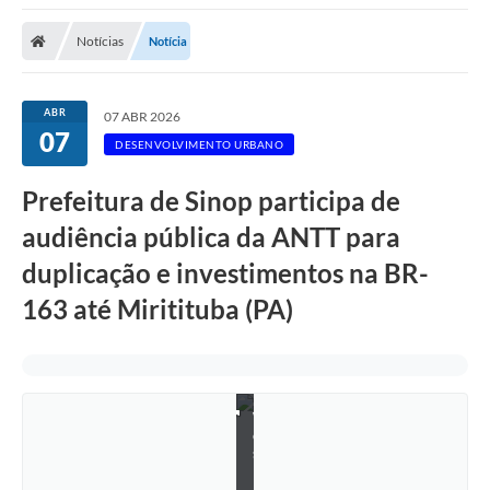
Notícias
Notícia
ABR
07 ABR 2026
07
DESENVOLVIMENTO URBANO
Prefeitura de Sinop participa de
audiência pública da ANTT para
duplicação e investimentos na BR-
163 até Miritituba (PA)
W
e
s
l
l