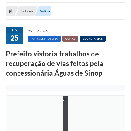
Notícias
Notícia
FEV
25 FEV 2026
25
INFRAESTRUTURA
OBRAS
SECRETARIAS
Prefeito vistoria trabalhos de
A
s
recuperação de vias feitos pela
s
e
concessionária Águas de Sinop
s
s
o
r
i
a
/
S
u
e
l
e
n