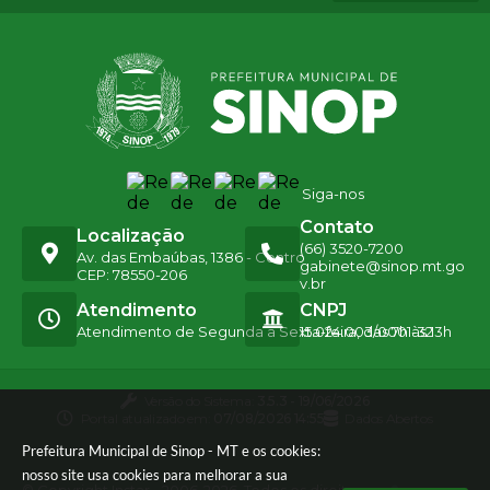
Siga-nos
Contato
Localização
(66) 3520-7200
Av. das Embaúbas, 1386 - Centro
gabinete@sinop.mt.go
CEP: 78550-206
v.br
Atendimento
CNPJ
Atendimento de Segunda a Sexta-feira, das 7h às 13h
15.024.003/0001-32
Versão do Sistema:
3.5.3 - 19/06/2026
Portal atualizado em:
07/08/2026 14:55
Dados Abertos
Prefeitura Municipal de Sinop - MT e os cookies:
nosso site usa cookies para melhorar a sua