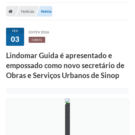
Notícias
Notícia
FEV
03 FEV 2026
03
OBRAS
Lindomar Guida é apresentado e
empossado como novo secretário de
Obras e Serviços Urbanos de Sinop
S
u
e
l
e
n