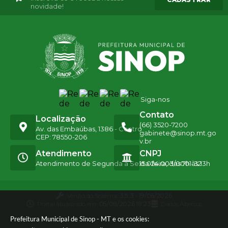
novidade!
Siga-nos
Contato
Localização
(66) 3520-7200
Av. das Embaúbas, 1386 - Centro
gabinete@sinop.mt.go
CEP: 78550-206
v.br
Atendimento
CNPJ
Atendimento de Segunda a Sexta-feira, das 7h às 13h
15.024.003/0001-32
Versão do Sistema:
3.5.3 - 19/06/2026
Portal atualizado em:
05/08/2026 18:23
Dados Abertos
Prefeitura Municipal de Sinop - MT e os cookies: