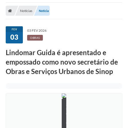
Notícias
Notícia
FEV
03 FEV 2026
03
OBRAS
Lindomar Guida é apresentado e
empossado como novo secretário de
Obras e Serviços Urbanos de Sinop
S
u
e
l
e
n