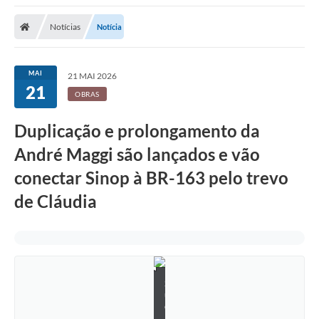
Notícias
Notícia
MAI
21 MAI 2026
21
OBRAS
Duplicação e prolongamento da
André Maggi são lançados e vão
conectar Sinop à BR-163 pelo trevo
de Cláudia
S
u
e
l