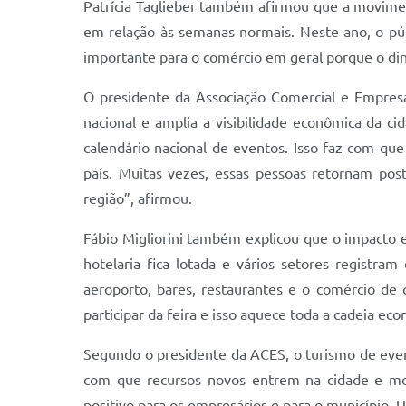
Patrícia Taglieber também afirmou que a movim
em relação às semanas normais. Neste ano, o pú
importante para o comércio em geral porque o din
O presidente da Associação Comercial e Empresa
nacional e amplia a visibilidade econômica da c
calendário nacional de eventos. Isso faz com que
país. Muitas vezes, essas pessoas retornam post
região”, afirmou.
Fábio Migliorini também explicou que o impacto e
hotelaria fica lotada e vários setores registra
aeroporto, bares, restaurantes e o comércio d
participar da feira e isso aquece toda a cadeia ec
Segundo o presidente da ACES, o turismo de even
com que recursos novos entrem na cidade e movi
positivo para os empresários e para o município.