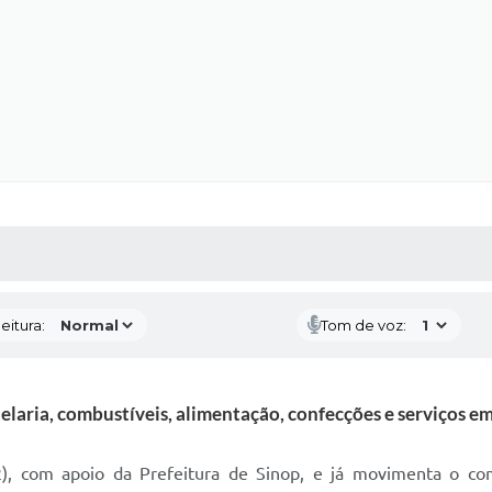
 MÍDIAS
RECEBA NOTÍCIAS
eitura:
Tom de voz:
laria, combustíveis, alimentação, confecções e serviços e
), com apoio da Prefeitura de Sinop, e já movimenta o com