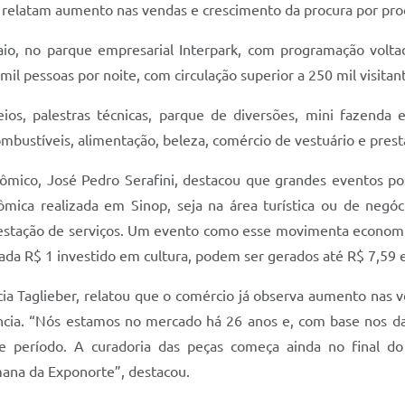
 relatam aumento nas vendas e crescimento da procura por prod
maio, no parque empresarial Interpark, com programação volt
mil pessoas por noite, com circulação superior a 250 mil visita
os, palestras técnicas, parque de diversões, mini fazend
ombustíveis, alimentação, beleza, comércio de vestuário e prest
ômico, José Pedro Serafini, destacou que grandes eventos 
ômica realizada em Sinop, seja na área turística ou de negóci
prestação de serviços. Um evento como esse movimenta economi
da R$ 1 investido em cultura, podem ser gerados até R$ 7,59 e
cia Taglieber, relatou que o comércio já observa aumento nas 
cia. “Nós estamos no mercado há 26 anos e, com base nos d
e período. A curadoria das peças começa ainda no final do 
na da Exponorte”, destacou.