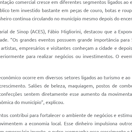
entação comercial cresce em diferentes segmentos ligados a
blico tem investido bastante em peças de couro, botas e roup
heiro continua circulando no município mesmo depois do encerr
rial de Sinop (ACES), Fábio Migliorini, destacou que a Expon
idade. “Os grandes eventos possuem grande importância para S
 artistas, empresários e visitantes conheçam a cidade e depo
eriormente para realizar negócios ou investimentos. O evento
conômico ocorre em diversos setores ligados ao turismo e ao 
m crescimento. Salões de beleza, maquiagem, postos de combust
e confecções sentem diretamente esse aumento da moviment
onômica do município”, explicou.
tos contribui para fortalecer o ambiente de negócios e estimu
mentem a economia local. Esse dinheiro impulsiona outros 
 Um empresário investe, o outro acompanha esse crescimento e t