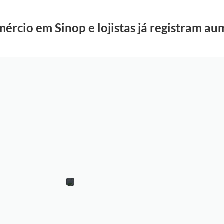
rcio em Sinop e lojistas já registram a
J
h
a
y
n
e
L
i
m
a