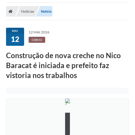
Notícias
Notícia
MAI
12 MAI 2026
12
OBRAS
Construção de nova creche no Nico
Baracat é iniciada e prefeito faz
vistoria nos trabalhos
K
a
r
o