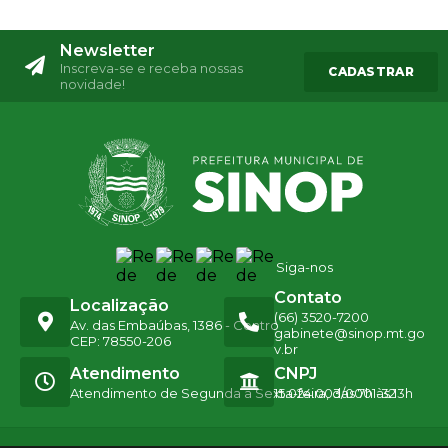
Newsletter
Inscreva-se e receba nossas
CADASTRAR
novidade!
Siga-nos
Contato
Localização
(66) 3520-7200
Av. das Embaúbas, 1386 - Centro
gabinete@sinop.mt.go
CEP: 78550-206
v.br
Atendimento
CNPJ
Atendimento de Segunda a Sexta-feira, das 7h às 13h
15.024.003/0001-32