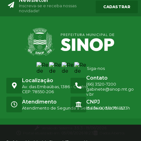
Newsletter
Inscreva-se e receba nossas
CADASTRAR
novidade!
Siga-nos
Contato
Localização
(66) 3520-7200
Av. das Embaúbas, 1386 - Centro
gabinete@sinop.mt.go
CEP: 78550-206
v.br
Atendimento
CNPJ
Atendimento de Segunda a Sexta-feira, das 7h às 13h
15.024.003/0001-32
Versão do Sistema:
3.5.3 - 19/06/2026
Portal atualizado em:
05/08/2026 18:23
Dados Abertos