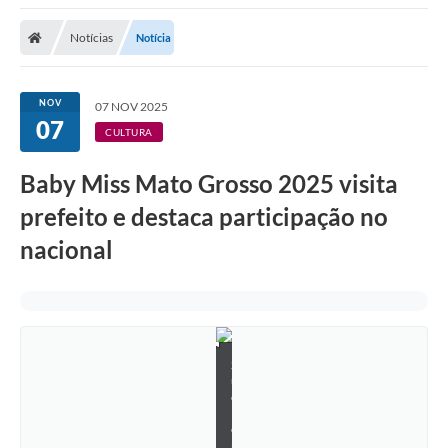
Notícias
Notícia
NOV
07 NOV 2025
07
CULTURA
Baby Miss Mato Grosso 2025 visita
prefeito e destaca participação no
nacional
S
u
e
l
e
n