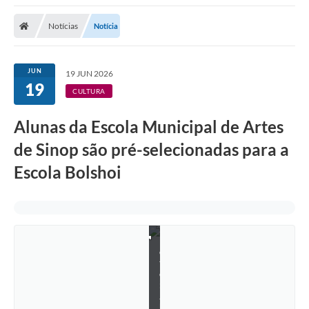
Notícias
Notícia
JUN
19 JUN 2026
19
CULTURA
Alunas da Escola Municipal de Artes
de Sinop são pré-selecionadas para a
Escola Bolshoi
F
o
t
o
:
J
h