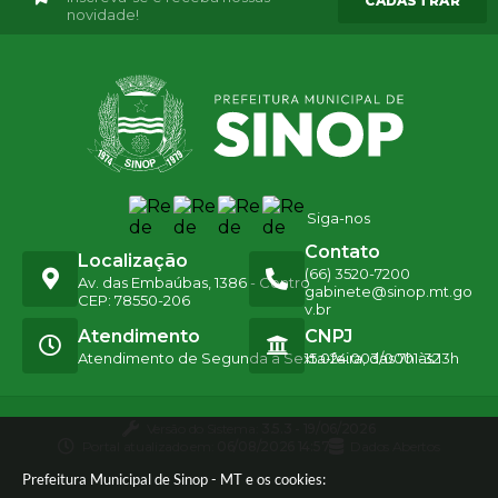
CADASTRAR
novidade!
Siga-nos
Contato
Localização
(66) 3520-7200
Av. das Embaúbas, 1386 - Centro
gabinete@sinop.mt.go
CEP: 78550-206
v.br
Atendimento
CNPJ
Atendimento de Segunda a Sexta-feira, das 7h às 13h
15.024.003/0001-32
Versão do Sistema:
3.5.3 - 19/06/2026
Portal atualizado em:
06/08/2026 14:57
Dados Abertos
Prefeitura Municipal de Sinop - MT e os cookies: