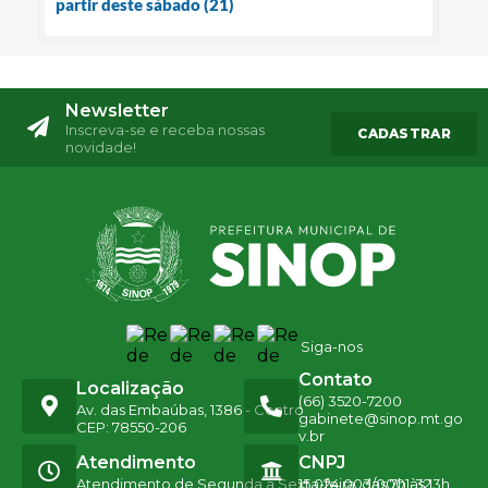
partir deste sábado (21)
Newsletter
Inscreva-se e receba nossas
CADASTRAR
novidade!
Siga-nos
Contato
Localização
(66) 3520-7200
Av. das Embaúbas, 1386 - Centro
gabinete@sinop.mt.go
CEP: 78550-206
v.br
Atendimento
CNPJ
Atendimento de Segunda a Sexta-feira, das 7h às 13h
15.024.003/0001-32