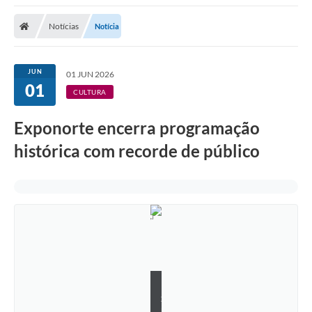
Notícias
Notícia
JUN
01 JUN 2026
01
CULTURA
Exponorte encerra programação
histórica com recorde de público
E
x
p