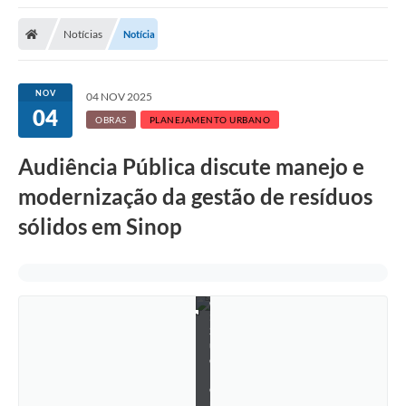
Notícias
Notícia
NOV
04 NOV 2025
04
OBRAS
PLANEJAMENTO URBANO
Audiência Pública discute manejo e
modernização da gestão de resíduos
sólidos em Sinop
F
o
t
o
:
S
u
e
l
e
n