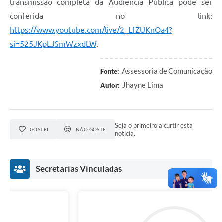
transmissão completa da Audiência Pública pode ser
conferida no link:
https://www.youtube.com/live/2_LfZUKnOa4?
si=525JKpLJSmWzxdLW
.
Assessoria de Comunicação
Fonte:
Jhayne Lima
Autor:
Seja o primeiro a curtir esta
GOSTEI
NÃO GOSTEI
notícia.
Secretarias Vinculadas