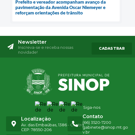
Prefeito e vereador acompanham avanço da
pavimentação da Avenida Oscar Niemeyer e
reforçam orientações de trânsito
Newsletter
Inscreva-se e receba nossas
CADASTRAR
novidade!
Siga-nos
Contato
Localização
(66) 3520-7200
Av. das Embaúbas, 1386 - Centro
gabinete@sinop.mt.go
CEP: 78550-206
v.br