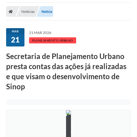
Notícias
Notícia
MAR
21 MAR 2026
21
PLANEJAMENTO URBANO
Secretaria de Planejamento Urbano
presta contas das ações já realizadas
e que visam o desenvolvimento de
Sinop
S
u
e
l