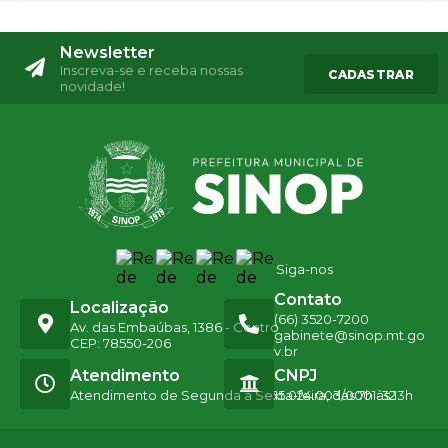
Newsletter
Inscreva-se e receba nossas
CADASTRAR
novidade!
Siga-nos
Contato
Localização
(66) 3520-7200
Av. das Embaúbas, 1386 - Centro
gabinete@sinop.mt.go
CEP: 78550-206
v.br
Atendimento
CNPJ
Atendimento de Segunda a Sexta-feira, das 7h às 13h
15.024.003/0001-32