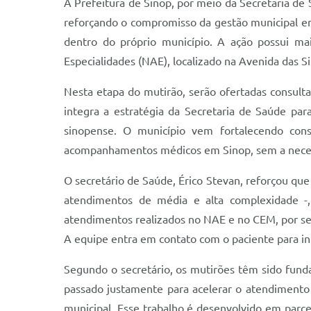
A Prefeitura de Sinop, por meio da Secretaria de
reforçando o compromisso da gestão municipal em 
dentro do próprio município. A ação possui m
Especialidades (NAE), localizado na Avenida das Si
Nesta etapa do mutirão, serão ofertadas consultas 
integra a estratégia da Secretaria de Saúde para
sinopense. O município vem fortalecendo con
acompanhamentos médicos em Sinop, sem a necess
O secretário de Saúde, Érico Stevan, reforçou qu
atendimentos de média e alta complexidade -,
atendimentos realizados no NAE e no CEM, por se
A equipe entra em contato com o paciente para inf
Segundo o secretário, os mutirões têm sido fund
passado justamente para acelerar o atendimento
municipal. Esse trabalho é desenvolvido em parc