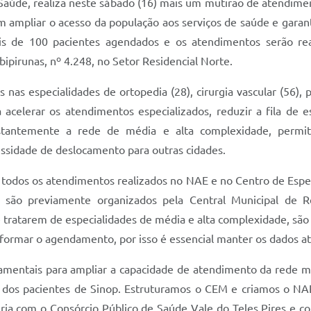
 Saúde, realiza neste sábado (16) mais um mutirão de atendime
ampliar o acesso da população aos serviços de saúde e garant
ais de 100 pacientes agendados e os atendimentos serão re
bipirunas, nº 4.248, no Setor Residencial Norte.
nas especialidades de ortopedia (28), cirurgia vascular (56), ps
 acelerar os atendimentos especializados, reduzir a fila de 
stantemente a rede de média e alta complexidade, permit
idade de deslocamento para outras cidades.
e todos os atendimentos realizados no NAE e no Centro de Esp
 são previamente organizados pela Central Municipal de Re
 tratarem de especialidades de média e alta complexidade, são
ormar o agendamento, por isso é essencial manter os dados atu
amentais para ampliar a capacidade de atendimento da rede m
 dos pacientes de Sinop. Estruturamos o CEM e criamos o NAE 
eria com o Consórcio Público de Saúde Vale do Teles Pires e