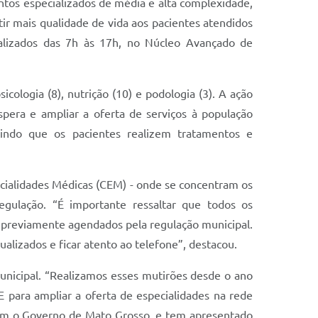
ntos especializados de média e alta complexidade,
ir mais qualidade de vida aos pacientes atendidos
alizados das 7h às 17h, no Núcleo Avançado de
icologia (8), nutrição (10) e podologia (3). A ação
espera e ampliar a oferta de serviços à população
indo que os pacientes realizem tratamentos e
ecialidades Médicas (CEM) - onde se concentram os
gulação. “É importante ressaltar que todos os
 previamente agendados pela regulação municipal.
alizados e ficar atento ao telefone”, destacou.
unicipal. “Realizamos esses mutirões desde o ano
para ampliar a oferta de especialidades na rede
 com o Governo de Mato Grosso, e tem apresentado