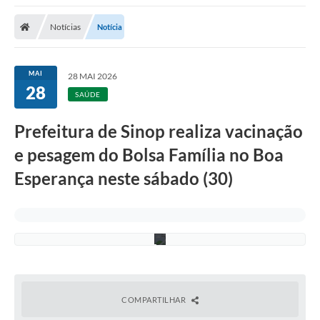
Notícias
Notícia
MAI
28 MAI 2026
S
28
u
SAÚDE
e
l
e
Prefeitura de Sinop realiza vacinação
n
n
e pesagem do Bolsa Família no Boa
B
a
Esperança neste sábado (30)
r
b
o
s
a
COMPARTILHAR