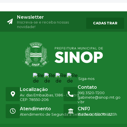
Newsletter
Inscreva-se e receba nossas
CADASTRAR
novidade!
Siga-nos
Contato
Localização
(66) 3520-7200
Av. das Embaúbas, 1386 - Centro
gabinete@sinop.mt.go
CEP: 78550-206
v.br
Atendimento
CNPJ
Atendimento de Segunda a Sexta-feira, das 7h às 13h
15.024.003/0001-32