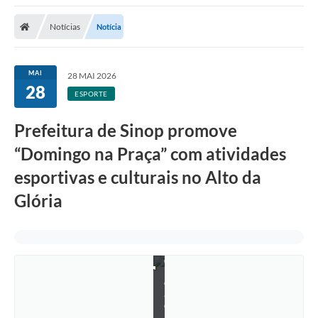
Notícias
Notícia
MAI
28 MAI 2026
28
P
ESPORTE
a
t
r
Prefeitura de Sinop promove
í
c
“Domingo na Praça” com atividades
i
o
esportivas e culturais no Alto da
S
o
Glória
u
z
a
/
e
d
i
ç
ã
o
N