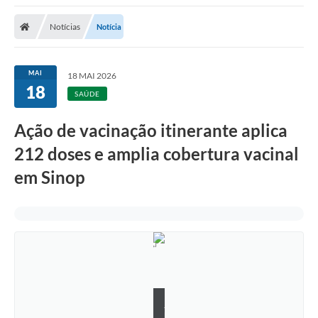
Notícias
Notícia
MAI
18 MAI 2026
18
SAÚDE
Ação de vacinação itinerante aplica
212 doses e amplia cobertura vacinal
em Sinop
J
h