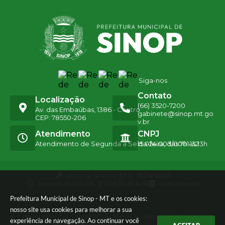
Siga-nos
Contato
Localização
(66) 3520-7200
Av. das Embaúbas, 1386 - Centro
gabinete@sinop.mt.go
CEP: 78550-206
v.br
Atendimento
CNPJ
Atendimento de Segunda a Sexta-feira, das 7h às 13h
15.024.003/0001-32
Versão do Sistema:
3.5.3 - 19/06/2026
Portal atualizado em:
07/08/2026 14:55
Dados Abertos
Prefeitura Municipal de Sinop - MT e os cookies:
nosso site usa cookies para melhorar a sua
© Copyright Instar - 2006-2026. Todos os direitos
experiência de navegação. Ao continuar você
reservados -
Instar Tecnologia