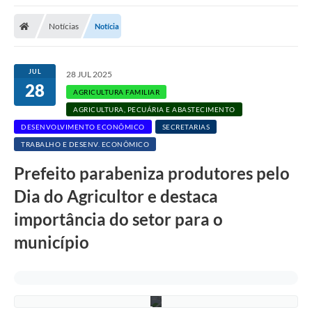
Notícias
Notícia
JUL
28 JUL 2025
28
AGRICULTURA FAMILIAR
AGRICULTURA, PECUÁRIA E ABASTECIMENTO
DESENVOLVIMENTO ECONÔMICO
SECRETARIAS
TRABALHO E DESENV. ECONÔMICO
S
u
Prefeito parabeniza produtores pelo
e
l
e
Dia do Agricultor e destaca
n
n
importância do setor para o
B
a
município
r
b
o
s
a