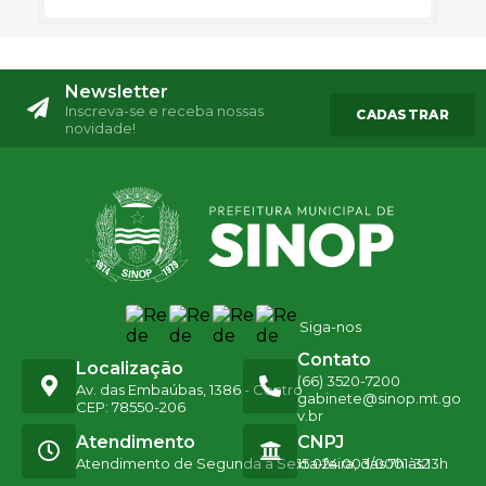
Newsletter
Inscreva-se e receba nossas
CADASTRAR
novidade!
Siga-nos
Contato
Localização
(66) 3520-7200
Av. das Embaúbas, 1386 - Centro
gabinete@sinop.mt.go
CEP: 78550-206
v.br
Atendimento
CNPJ
Atendimento de Segunda a Sexta-feira, das 7h às 13h
15.024.003/0001-32